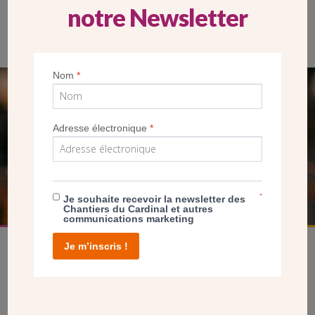
notre Newsletter
Vue d’un des deux pignons de l’église. Le logement des
religieuses est aménagé au premier étage. (GF/CDC)
Nom
*
SEUL VOTRE DON
NOUS PERMET D’AGIR
Adresse électronique
*
FAIRE UN DON
*
Je souhaite recevoir la newsletter des
Chantiers du Cardinal et autres
communications marketing
Je m’inscris !