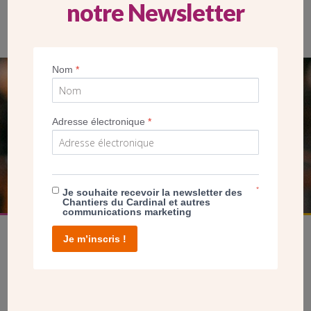
notre Newsletter
Le toit est recouvert de tuiles de bois. (GF/CDC)
Nom
*
SEUL VOTRE DON
NOUS PERMET D’AGIR
Adresse électronique
*
FAIRE UN DON
*
Je souhaite recevoir la newsletter des
Chantiers du Cardinal et autres
communications marketing
Je m’inscris !