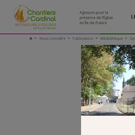
Agissons pour la
L
présence de l’Église
en Île-de-France
Nous connaître
Publications
Médiathèque
Sai
Chantiers
du
Cardinal