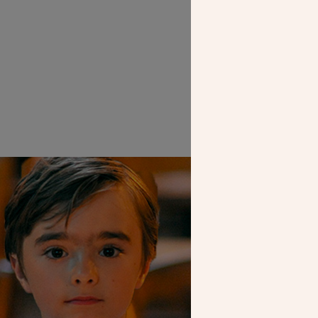
La chapelle ND
SEUL VOTR
NOUS PERME