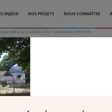
ES ENJEUX
NOS PROJETS
NOUS CONNAÎTRE
A
Saint-Denis (93)
nt-Jean-XXIII à Clichy-sous-Bois (93)
ClichyA
CLICHYA