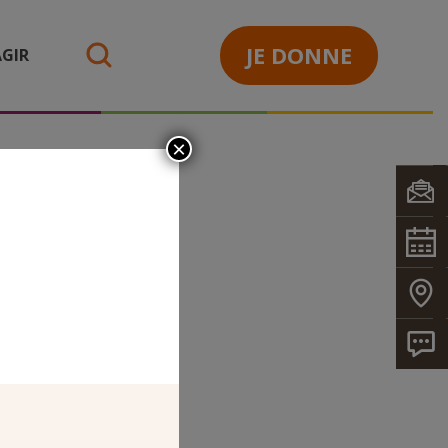
JE DONNE
GIR
search
×