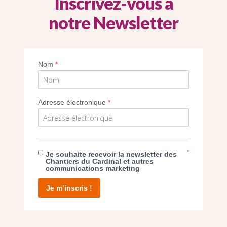
Inscrivez-vous à
notre Newsletter
-des-Anges à Clichy, avant la construction d
Jean-XXIII en septembre2020.
Nom
*
Imprimer
Adresse électronique
*
*
Je souhaite recevoir la newsletter des
E DON
Chantiers du Cardinal et autres
communications marketing
T D’AGIR
Je m’inscris !