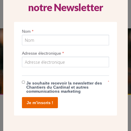
notre Newsletter
Vue d’architecte de l’église Saint-Joseph-le-Bienveillant.
Nom
*
SEUL VOTRE DON
NOUS PERMET D’AGIR
Adresse électronique
*
FAIRE UN DON
*
Je souhaite recevoir la newsletter des
Chantiers du Cardinal et autres
communications marketing
Je m’inscris !