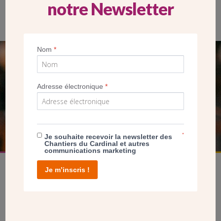
notre Newsletter
Le père Eric Courtois est curé du groupement paroissial
Nom
*
SEUL VOTRE DON
NOUS PERMET D’AGIR
Adresse électronique
*
FAIRE UN DON
*
Je souhaite recevoir la newsletter des
Chantiers du Cardinal et autres
communications marketing
Je m’inscris !