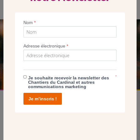
Les travaux dureront 6 mois.
Nom
*
SEUL VOTRE DON
NOUS PERMET D’AGIR
Adresse électronique
*
FAIRE UN DON
*
Je souhaite recevoir la newsletter des
Chantiers du Cardinal et autres
communications marketing
Je m’inscris !
facebook
twitter
youtube
linkedin
instagram
Pinterest