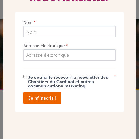
Saint-Louis-du-Progrès a été construite dans le style néo-roman.
Nom
*
SEUL VOTRE DON
NOUS PERMET D’AGIR
Adresse électronique
*
FAIRE UN DON
*
Je souhaite recevoir la newsletter des
Chantiers du Cardinal et autres
communications marketing
Je m’inscris !
facebook
twitter
youtube
linkedin
instagram
Pinterest