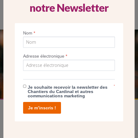
notre Newsletter
La nouvelle salle paroissiale Sainte-Geneviève permettra à la
paroisse de développer ses activités.
Nom
*
SEUL VOTRE DON
NOUS PERMET D’AGIR
Adresse électronique
*
FAIRE UN DON
*
Je souhaite recevoir la newsletter des
Chantiers du Cardinal et autres
communications marketing
Je m’inscris !