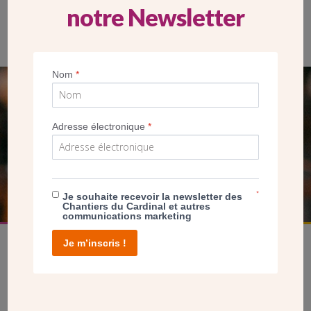
notre Newsletter
Les réunions de chantier se déroulent chaque mercredi dans
l’une des salles rénovées.
Nom
*
SEUL VOTRE DON
NOUS PERMET D’AGIR
Adresse électronique
*
FAIRE UN DON
*
Je souhaite recevoir la newsletter des
Chantiers du Cardinal et autres
communications marketing
Je m’inscris !