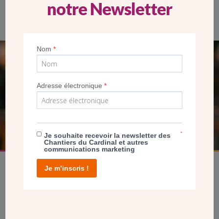
notre Newsletter
Centre diocésain sous l’église Saint-Pierre.
Nom
*
SEUL VOTRE DON
NOUS PERMET D’AGIR
Adresse électronique
*
FAIRE UN DON
*
Je souhaite recevoir la newsletter des
Chantiers du Cardinal et autres
communications marketing
Je m’inscris !