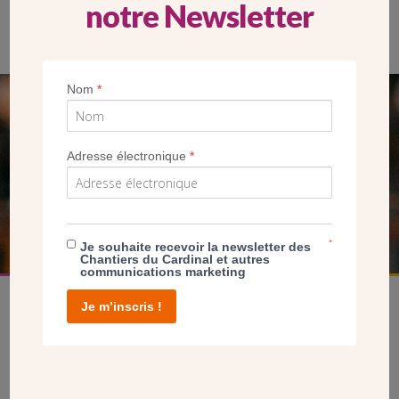
notre Newsletter
L’église date de 1996.
Nom
*
SEUL VOTRE DON
NOUS PERMET D’AGIR
Adresse électronique
*
FAIRE UN DON
*
Je souhaite recevoir la newsletter des
Chantiers du Cardinal et autres
communications marketing
Je m’inscris !