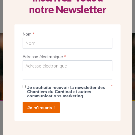
notre Newsletter
Les paroissiens réfléchissent depuis deux ans à rebâtir le
presbytère, c’est aussi une façon de redynamiser la
communauté.
Nom
*
SEUL VOTRE DON
NOUS PERMET D’AGIR
Adresse électronique
*
FAIRE UN DON
*
Je souhaite recevoir la newsletter des
Chantiers du Cardinal et autres
communications marketing
Je m’inscris !