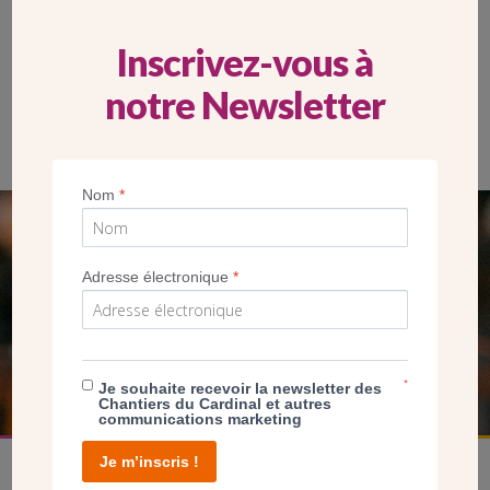
Inscrivez-vous à
notre Newsletter
La paroisse fait démolir les vieux bâtiments avant de
reconstruire un seul bâtiment abritant le presbytère et les
locaux. (mai 2022) (CDC/JDP)
Nom
*
SEUL VOTRE DON
NOUS PERMET D’AGIR
Adresse électronique
*
FAIRE UN DON
*
Je souhaite recevoir la newsletter des
Chantiers du Cardinal et autres
communications marketing
Je m’inscris !