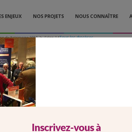
ES ENJEUX
NOS PROJETS
NOUS CONNAÎTRE
A
Tous les diocèses
lon du Patrimoine 2018
Salon_14
SALON_14
Inscrivez-vous à