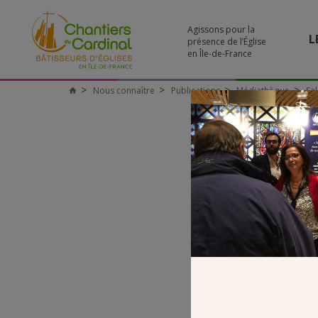
Agissons pour la
L
présence de l’Église
en Île-de-France
Nous connaître
Publications
Médiathèque
Sa
Chantiers
du
Cardinal