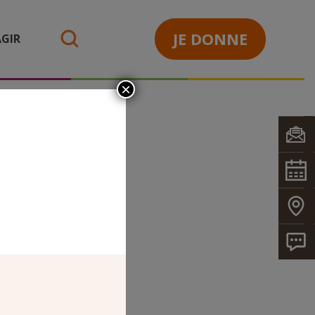
JE DONNE
GIR
search
×