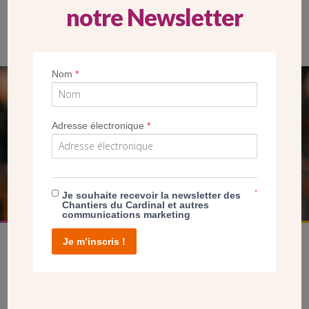
notre Newsletter
Mgr Eric Aumonier, évêque de Versailles et des Chantiers du
Cardinal
Nom
*
SEUL VOTRE DON
NOUS PERMET D’AGIR
Adresse électronique
*
FAIRE UN DON
*
Je souhaite recevoir la newsletter des
Chantiers du Cardinal et autres
communications marketing
Je m’inscris !