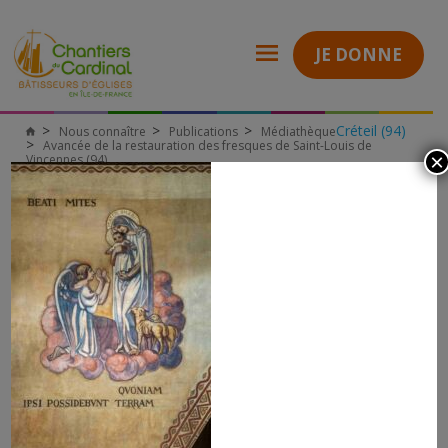
JE DONNE
Créteil (94)
Nous connaître
Publications
Médiathèque
Chantiers
Avancée de la restauration des fresques de Saint-Louis de
du
×
Vincennes (94)
Cardinal
2025_09_st louis_vincennes_beatitudes restaurées_bd
2025_09_ST
LOUIS_VINCENNES_BEATITUDES
RESTAURÉES_BD