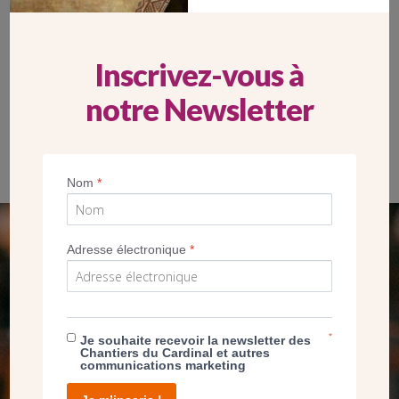
Inscrivez-vous à
notre Newsletter
Fresque intérieure des béatitudes restaurées
Nom
*
SEUL VOTRE DON
Adresse électronique
*
NOUS PERMET D’AGIR
*
FAIRE UN DON
Je souhaite recevoir la newsletter des
Chantiers du Cardinal et autres
communications marketing