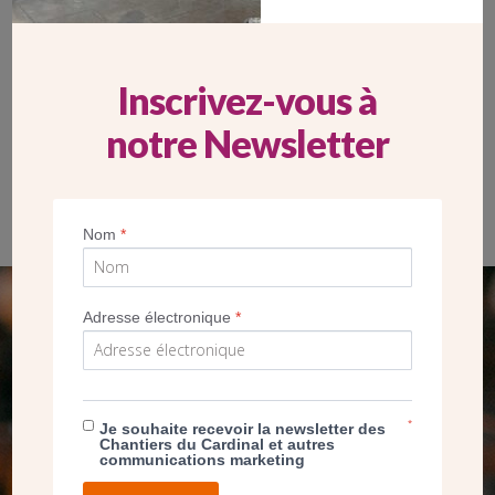
Inscrivez-vous à
notre Newsletter
Les portes en bois du bas-côté nord de l’église ont été
restaurées
Nom
*
SEUL VOTRE DON
Adresse électronique
*
NOUS PERMET D’AGIR
*
Je souhaite recevoir la newsletter des
FAIRE UN DON
Chantiers du Cardinal et autres
communications marketing