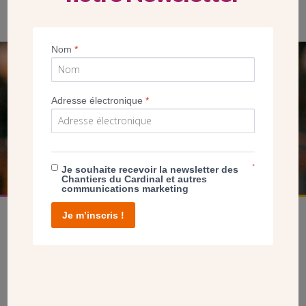
Chantiers du Cardinal. (Crédit CDC)
Nom
*
SEUL VOTRE DON
NOUS PERMET D’AGIR
Adresse électronique
*
FAIRE UN DON
*
Je souhaite recevoir la newsletter des
Chantiers du Cardinal et autres
communications marketing
Je m’inscris !
facebook
twitter
youtube
linkedin
instagram
Pinterest