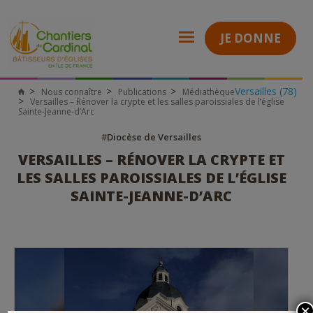
JE DONNE
Versailles (78)
Nous connaître
Publications
Médiathèque
Chantiers
Versailles – Rénover la crypte et les salles paroissiales de l’église
du
Sainte-Jeanne-d’Arc
Cardinal
#
Diocèse de Versailles
VERSAILLES – RÉNOVER LA CRYPTE ET
LES SALLES PAROISSIALES DE L’ÉGLISE
SAINTE-JEANNE-D’ARC
×