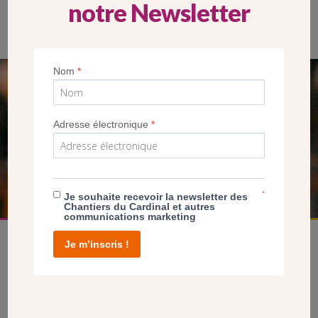
notre Newsletter
Jérôme Tolot, directeur général des Chantiers du Cardinal
Nom
*
SEUL VOTRE DON
NOUS PERMET D’AGIR
Adresse électronique
*
FAIRE UN DON
*
Je souhaite recevoir la newsletter des
Chantiers du Cardinal et autres
communications marketing
Je m’inscris !