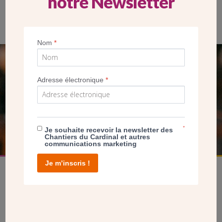
notre Newsletter
Les donateurs et amis des Chantiers du Cardinal profitent d’une
visite guidée de l’église Saint-Jean-Bosco (Paris 20e)
Nom
*
SEUL VOTRE DON
Adresse électronique
*
NOUS PERMET D’AGIR
FAIRE UN DON
*
Je souhaite recevoir la newsletter des
Chantiers du Cardinal et autres
communications marketing
Je m’inscris !