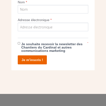
Nom
*
Adresse électronique
*
E DON
*
Je souhaite recevoir la newsletter des
T D’AGIR
Chantiers du Cardinal et autres
communications marketing
Je m’inscris !
facebook
twitter
youtube
linkedin
instagram
Pinterest