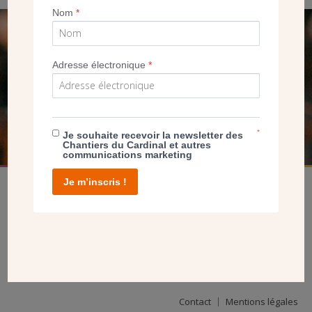
Nom
*
SEUL VOTRE DON
NOUS PERMET D’AGIR
Adresse électronique
*
FAIRE UN DON
*
Je souhaite recevoir la newsletter des
Chantiers du Cardinal et autres
communications marketing
Je m’inscris !
facebook
twitter
youtube
linkedin
instagram
Pinterest
Contact
Mentions légales