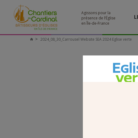
Agissons pour la
L
présence de l’Église
en Île-de-France
2024_08_30_Carrousel Website SEA 2024 Eglise verte
Chantiers
du
Cardinal
2024_