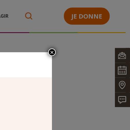
JE DONNE
GIR
search
×
TE SEA