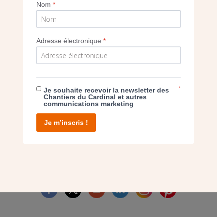
Imprimer
Nom
*
Adresse électronique
*
E DON
*
Je souhaite recevoir la newsletter des
Chantiers du Cardinal et autres
communications marketing
T D’AGIR
Je m’inscris !
facebook
twitter
youtube
linkedin
instagram
Pinterest