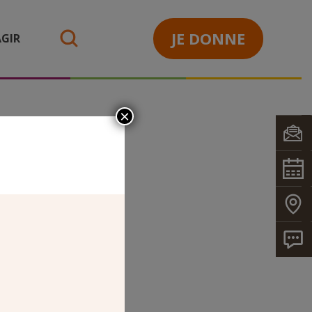
JE DONNE
GIR
search
×
 KTO 34