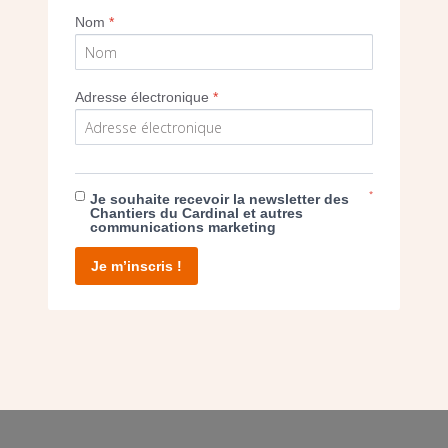
Nom
*
Adresse électronique
*
E DON
*
T D’AGIR
Je souhaite recevoir la newsletter des
Chantiers du Cardinal et autres
communications marketing
Je m’inscris !
facebook
twitter
youtube
linkedin
instagram
Pinterest