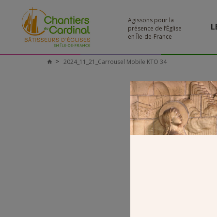
Agissons pour la
L
présence de l’Église
en Île-de-France
2024_11_21_Carrousel Mobile KTO 34
Chantiers
du
Cardinal
2024_1