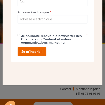
SEUL VOTRE DON
NOUS PERMET D’AGIR
Adresse électronique
*
FAIRE UN DON
*
Je souhaite recevoir la newsletter des
Chantiers du Cardinal et autres
communications marketing
Je m’inscris !
facebook
twitter
youtube
linkedin
instagram
Pinterest
Contact
Mentions légales
Tél. 01 78 91 93 93