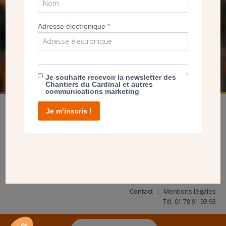
SEUL VOTRE DON
NOUS PERMET D’AGIR
Adresse électronique
*
FAIRE UN DON
*
Je souhaite recevoir la newsletter des
Chantiers du Cardinal et autres
communications marketing
Je m’inscris !
facebook
twitter
youtube
linkedin
instagram
Pinterest
Contact
Mentions légales
Tél. 01 78 91 93 93