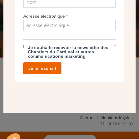
SEUL VOTRE DON
NOUS PERMET D’AGIR
Adresse électronique
*
FAIRE UN DON
*
Je souhaite recevoir la newsletter des
Chantiers du Cardinal et autres
communications marketing
Je m’inscris !
facebook
twitter
youtube
linkedin
instagram
Pinterest
Contact
Mentions légales
Tél. 01 78 91 93 93