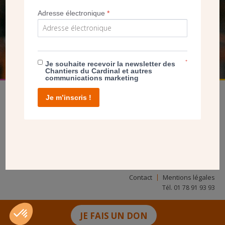
NOUS PERMET D’AGIR
Adresse électronique
*
FAIRE UN DON
*
Je souhaite recevoir la newsletter des
Chantiers du Cardinal et autres
communications marketing
Je m’inscris !
facebook
twitter
youtube
linkedin
instagram
Pinterest
Contact
Mentions légales
Tél. 01 78 91 93 93
JE FAIS UN DON