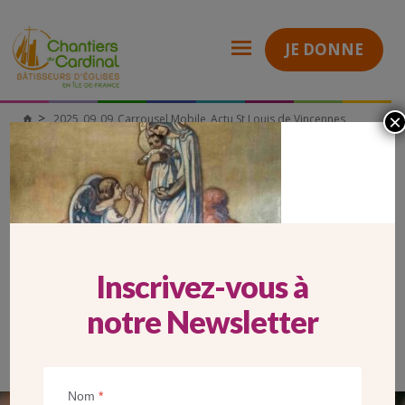
JE DONNE
×
2025_09_09_Carrousel Mobile_Actu St Louis de Vincennes
Chantiers
du
Cardinal
2025_09_09_CARROUSEL
MOBILE_ACTU ST LOUIS DE
VINCENNES
Inscrivez-vous à
notre Newsletter
Nom
*