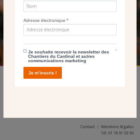
SEUL VOTRE DON
NOUS PERMET D’AGIR
Adresse électronique
*
FAIRE UN DON
*
Je souhaite recevoir la newsletter des
Chantiers du Cardinal et autres
communications marketing
Je m’inscris !
facebook
twitter
youtube
linkedin
instagram
Pinterest
Contact
Mentions légales
Tél. 01 78 91 93 93