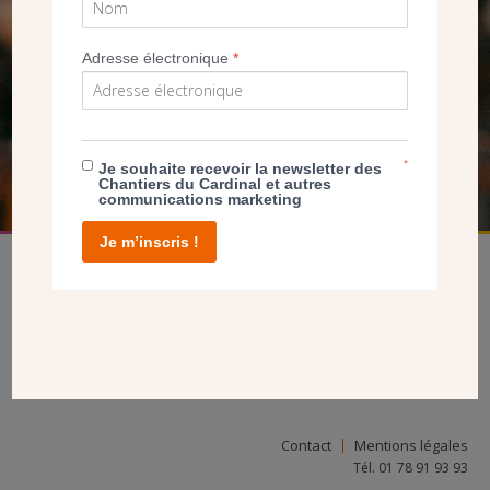
SEUL VOTRE DON
Adresse électronique
*
NOUS PERMET D’AGIR
FAIRE UN DON
*
Je souhaite recevoir la newsletter des
Chantiers du Cardinal et autres
communications marketing
Je m’inscris !
facebook
twitter
youtube
linkedin
instagram
Pinterest
Contact
Mentions légales
Tél. 01 78 91 93 93