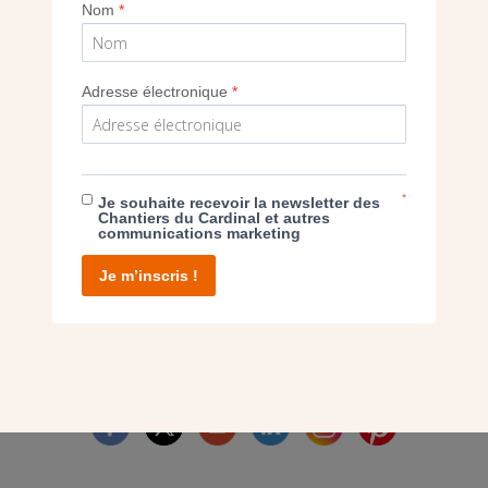
Imprimer
Nom
*
Adresse électronique
*
E DON
*
Je souhaite recevoir la newsletter des
Chantiers du Cardinal et autres
communications marketing
T D’AGIR
Je m’inscris !
facebook
twitter
youtube
linkedin
instagram
Pinterest