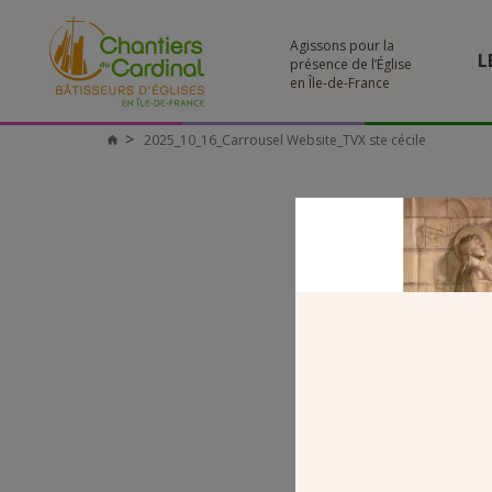
Agissons pour la
L
présence de l’Église
en Île-de-France
2025_10_16_Carrousel Website_TVX ste cécile
Chantiers
du
Cardinal
2025_10