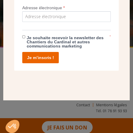
NOUS PERMET D’AGIR
Adresse électronique
*
FAIRE UN DON
*
Je souhaite recevoir la newsletter des
Chantiers du Cardinal et autres
communications marketing
Je m’inscris !
facebook
twitter
youtube
linkedin
instagram
Pinterest
Contact
Mentions légales
Tél. 01 78 91 93 93
JE FAIS UN DON