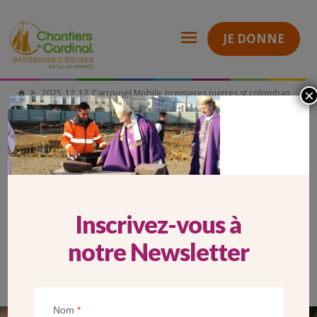
JE DONNE
×
2025_12_12_Carrousel Mobile_premieres pierres st colomban
Chantiers
du
Cardinal
2025_12_12_CARROUSEL
MOBILE_PREMIERES PIERRES ST
COLOMBAN
Inscrivez-vous à
notre Newsletter
Nom
*