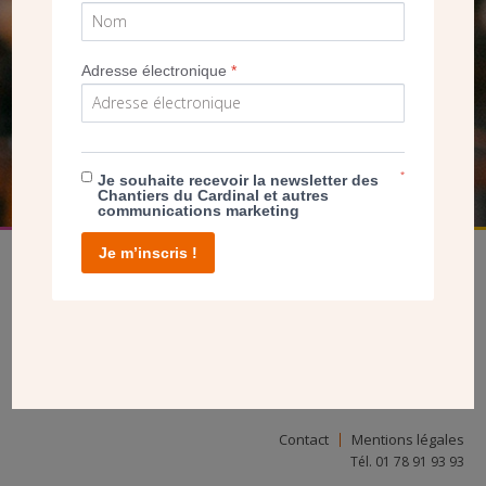
SEUL VOTRE DON
NOUS PERMET D’AGIR
Adresse électronique
*
FAIRE UN DON
*
Je souhaite recevoir la newsletter des
Chantiers du Cardinal et autres
communications marketing
Je m’inscris !
facebook
twitter
youtube
linkedin
instagram
Pinterest
Contact
Mentions légales
Tél. 01 78 91 93 93