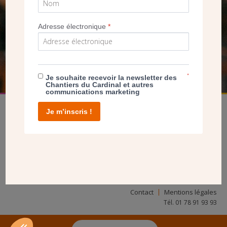
SEUL VOTRE DON
NOUS PERMET D’AGIR
Adresse électronique
*
FAIRE UN DON
*
Je souhaite recevoir la newsletter des
Chantiers du Cardinal et autres
communications marketing
Je m’inscris !
facebook
twitter
youtube
linkedin
instagram
Pinterest
Contact
Mentions légales
Tél. 01 78 91 93 93