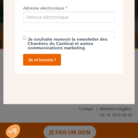
NOUS PERMET D’AGIR
Adresse électronique
*
FAIRE UN DON
*
Je souhaite recevoir la newsletter des
Chantiers du Cardinal et autres
communications marketing
Je m’inscris !
facebook
twitter
youtube
linkedin
instagram
Pinterest
Contact
Mentions légales
Tél. 01 78 91 93 93
JE FAIS UN DON