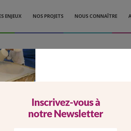
ES ENJEUX
NOS PROJETS
NOUS CONNAÎTRE
A
2_13_CARROUSEL MOBIL
STE BATHILDE
Inscrivez-vous à
notre Newsletter