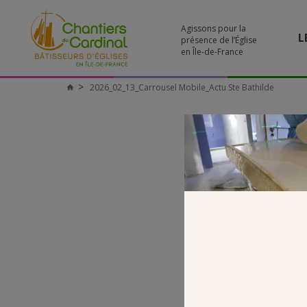
Agissons pour la
L
présence de l’Église
en Île-de-France
2026_02_13_Carrousel Mobile_Actu Ste Bathilde
Chantiers
du
Cardinal
2026_0