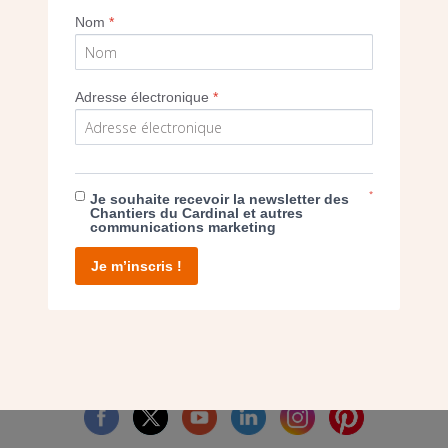
Nom
*
Imprimer
Adresse électronique
*
E DON
*
Je souhaite recevoir la newsletter des
Chantiers du Cardinal et autres
communications marketing
T D’AGIR
Je m’inscris !
facebook
twitter
youtube
linkedin
instagram
Pinterest