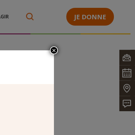
JE DONNE
GIR
search
×
E_ACTU