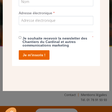
SEUL VOTRE DON
NOUS PERMET D’AGIR
Adresse électronique
*
FAIRE UN DON
*
Je souhaite recevoir la newsletter des
Chantiers du Cardinal et autres
communications marketing
Je m’inscris !
facebook
twitter
youtube
linkedin
instagram
Pinterest
Contact
Mentions légales
Tél. 01 78 91 93 93