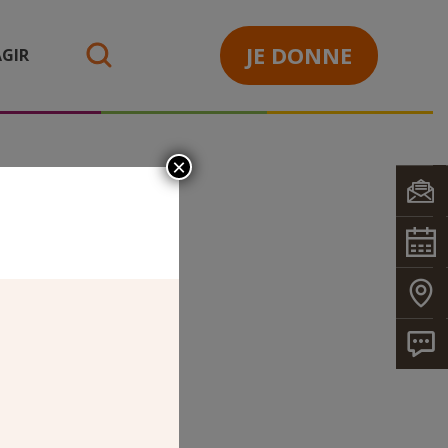
JE DONNE
GIR
search
×
OP