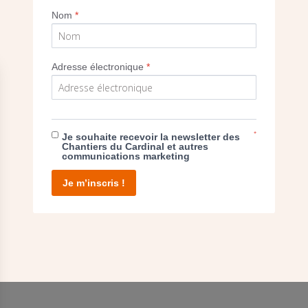
Nom
*
Adresse électronique
*
E DON
*
T D’AGIR
Je souhaite recevoir la newsletter des
Chantiers du Cardinal et autres
communications marketing
Je m’inscris !
facebook
twitter
youtube
linkedin
instagram
Pinterest