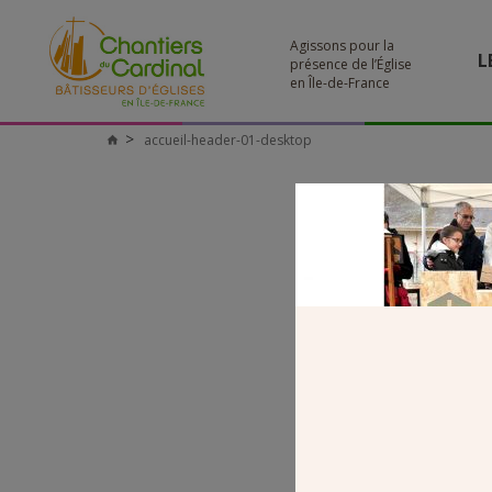
Agissons pour la
L
présence de l’Église
en Île-de-France
accueil-header-01-desktop
Chantiers
du
Cardinal
AC