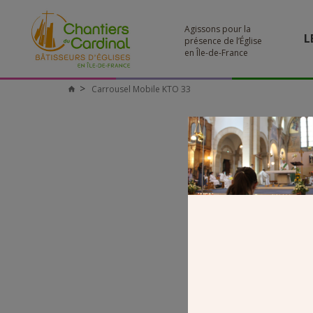
Agissons pour la
L
présence de l’Église
en Île-de-France
Carrousel Mobile KTO 33
Chantiers
du
Cardinal
C