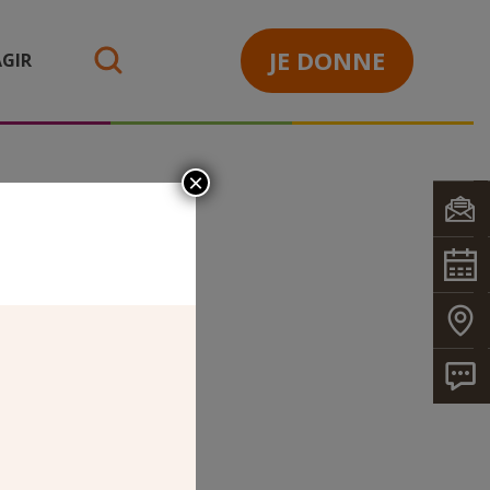
JE DONNE
GIR
search
×
3