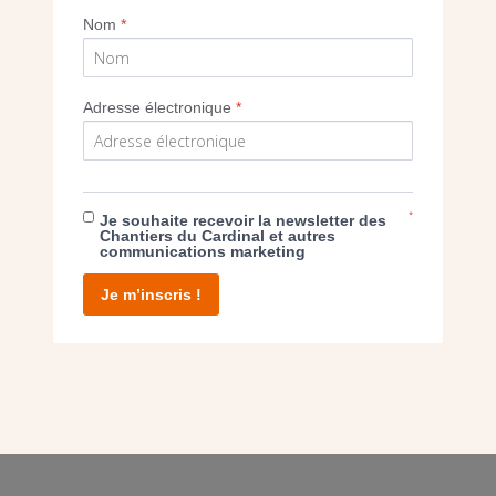
Nom
*
Adresse électronique
*
E DON
*
T D’AGIR
Je souhaite recevoir la newsletter des
Chantiers du Cardinal et autres
communications marketing
Je m’inscris !
facebook
twitter
youtube
linkedin
instagram
Pinterest