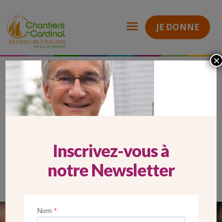
JE DONNE
×
Carrousel Mobile Laurent Petitguillaume
Chantiers
du
Cardinal
CARROUSEL MOBILE LAURENT
PETITGUILLAUME
Inscrivez-vous à
notre Newsletter
Nom
*