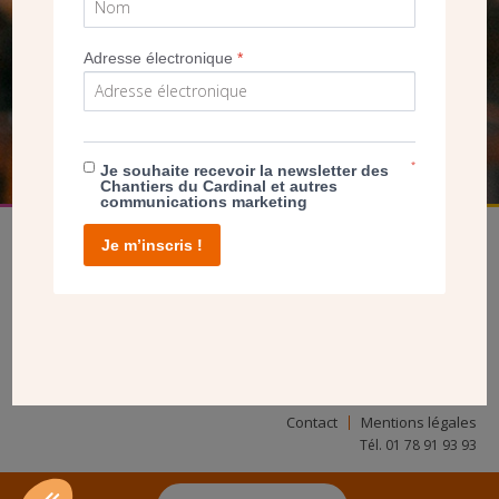
SEUL VOTRE DON
NOUS PERMET D’AGIR
Adresse électronique
*
FAIRE UN DON
*
Je souhaite recevoir la newsletter des
Chantiers du Cardinal et autres
communications marketing
Je m’inscris !
facebook
twitter
youtube
linkedin
instagram
Pinterest
Contact
Mentions légales
Tél. 01 78 91 93 93