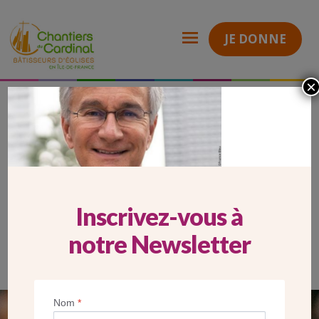
JE DONNE
×
Carrousel Mobile Laurent Petitguillaume
Chantiers
du
Cardinal
CARROUSEL MOBILE LAURENT
PETITGUILLAUME
Inscrivez-vous à
notre Newsletter
Nom
*