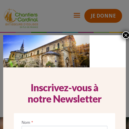
JE DONNE
×
Carrousel Mobile ND de Clignancourt
Chantiers
du
Cardinal
CARROUSEL MOBILE ND DE
CLIGNANCOURT
Inscrivez-vous à
notre Newsletter
Nom
*