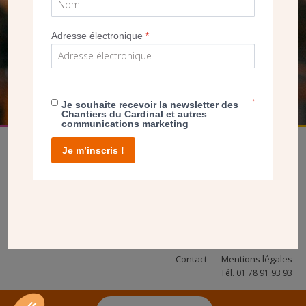
SEUL VOTRE DON
NOUS PERMET D’AGIR
Adresse électronique
*
FAIRE UN DON
*
Je souhaite recevoir la newsletter des
Chantiers du Cardinal et autres
communications marketing
Je m’inscris !
facebook
twitter
youtube
linkedin
instagram
Pinterest
Contact
Mentions légales
Tél. 01 78 91 93 93