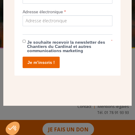
NOUS PERMET D’AGIR
Adresse électronique
*
FAIRE UN DON
*
Je souhaite recevoir la newsletter des
Chantiers du Cardinal et autres
communications marketing
Je m’inscris !
facebook
twitter
youtube
linkedin
instagram
Pinterest
Contact
Mentions légales
Tél. 01 78 91 93 93
JE FAIS UN DON