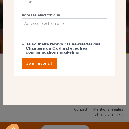
SEUL VOTRE DON
NOUS PERMET D’AGIR
Adresse électronique
*
FAIRE UN DON
*
Je souhaite recevoir la newsletter des
Chantiers du Cardinal et autres
communications marketing
Je m’inscris !
facebook
twitter
youtube
linkedin
instagram
Pinterest
Contact
Mentions légales
Tél. 01 78 91 93 93