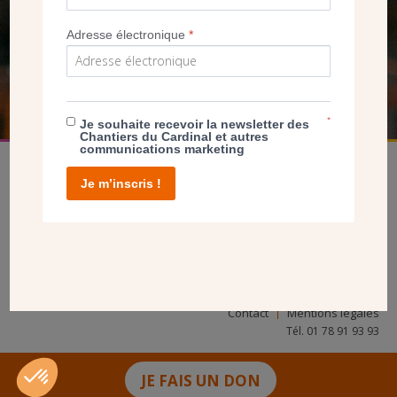
NOUS PERMET D’AGIR
Adresse électronique
*
FAIRE UN DON
*
Je souhaite recevoir la newsletter des
Chantiers du Cardinal et autres
communications marketing
Je m’inscris !
facebook
twitter
youtube
linkedin
instagram
Pinterest
Contact
Mentions légales
Tél. 01 78 91 93 93
JE FAIS UN DON