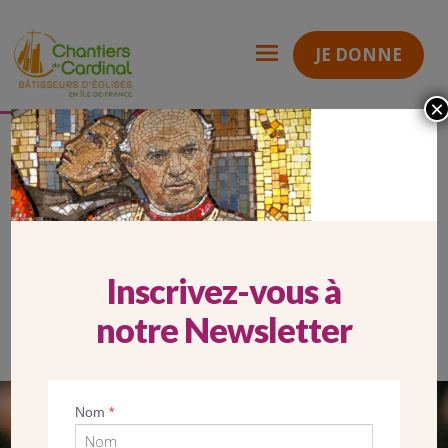
JE DONNE
×
Carrousel Mobile_KTO 47
Chantiers
du
Cardinal
CARROUSEL MOBILE_KTO 47
Inscrivez-vous à
notre Newsletter
Nom
*
SEUL VOTRE DON