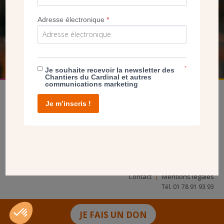
NOUS PERMET D’AGIR
Adresse électronique
*
FAIRE UN DON
*
Je souhaite recevoir la newsletter des
Chantiers du Cardinal et autres
communications marketing
Je m’inscris !
facebook
twitter
youtube
linkedin
instagram
Pinterest
Contact
Mentions légales
Tél. 01 78 91 93 93
JE FAIS UN DON