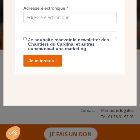
NOUS PERMET D’AGIR
Adresse électronique
*
FAIRE UN DON
*
Je souhaite recevoir la newsletter des
Chantiers du Cardinal et autres
communications marketing
Je m’inscris !
facebook
twitter
youtube
linkedin
instagram
Pinterest
Contact
Mentions légales
Tél. 01 78 91 93 93
JE FAIS UN DON