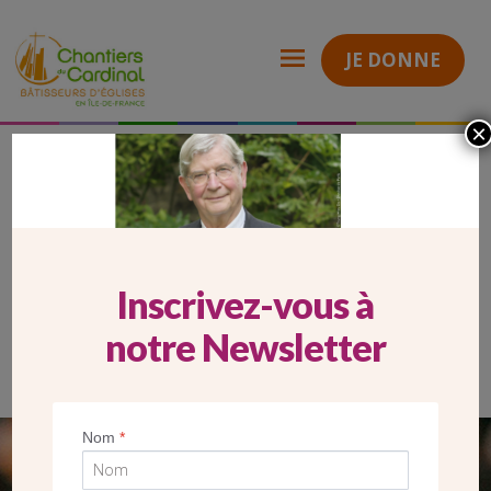
JE DONNE
×
Carrousel Website ITW Mgr Ulrich revue 249
Chantiers
du
Cardinal
CARROUSEL WEBSITE ITW MGR
ULRICH REVUE 249
Inscrivez-vous à
notre Newsletter
Nom
*
SEUL VOTRE DON