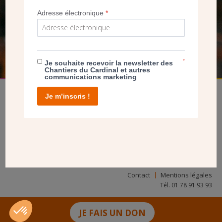
NOUS PERMET D’AGIR
Adresse électronique
*
FAIRE UN DON
*
Je souhaite recevoir la newsletter des
Chantiers du Cardinal et autres
communications marketing
Je m’inscris !
facebook
twitter
youtube
linkedin
instagram
Pinterest
Contact
Mentions légales
Tél. 01 78 91 93 93
JE FAIS UN DON