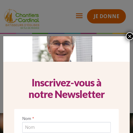
JE DONNE
×
Carrousel Website Laurent Petitguillaume
Chantiers
du
Cardinal
CARROUSEL WEBSITE LAURENT
PETITGUILLAUME
Inscrivez-vous à
notre Newsletter
Nom
*
SEUL VOTRE DON