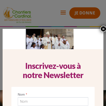
JE DONNE
×
Carrousel Website ND Clignancourt dédicace autel
Chantiers
du
Cardinal
CARROUSEL WEBSITE ND
CLIGNANCOURT DÉDICACE AUTEL
Inscrivez-vous à
notre Newsletter
Nom
*
SEUL VOTRE DON