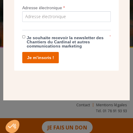
NOUS PERMET D’AGIR
Adresse électronique
*
FAIRE UN DON
*
Je souhaite recevoir la newsletter des
Chantiers du Cardinal et autres
communications marketing
Je m’inscris !
facebook
twitter
youtube
linkedin
instagram
Pinterest
Contact
Mentions légales
Tél. 01 78 91 93 93
JE FAIS UN DON